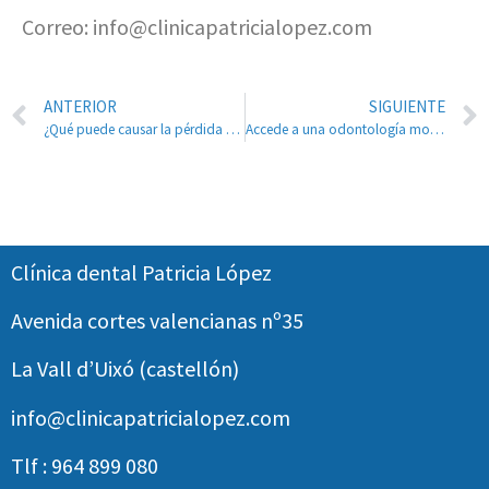
Correo: info@clinicapatricialopez.com
ANTERIOR
SIGUIENTE
¿Qué puede causar la pérdida de piezas dentales?
Accede a una odontología moderna y de calidad con nuestra IGUALA MÉDICO-DENTAL
Clínica dental Patricia López
Avenida cortes valencianas nº35
La Vall d’Uixó (castellón)
info@clinicapatricialopez.com
Tlf : 964 899 080