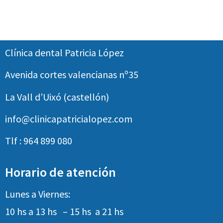
Clínica dental Patricia López
Avenida cortes valencianas nº35
La Vall d’Uixó (castellón)
info@clinicapatricialopez.com
Tlf : 964 899 080
Horario de atención
Lunes a Viernes:
10 hs a 13 hs – 15 hs a 21 hs