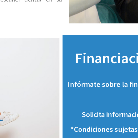
Financiac
Infórmate sobre la fi
Solicita informac
*Condiciones sujetas 