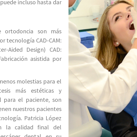
 puede incluso hasta dar
 de ortodoncia son más
 por tecnología CAD-CAM:
er-Aided Design) CAD:
abricación asistida por
 menos molestias para el
tesis más estéticas y
l para el paciente, son
enen nuestros pacientes
nología. Patricia López
 la calidad final del
 escáner dental en su