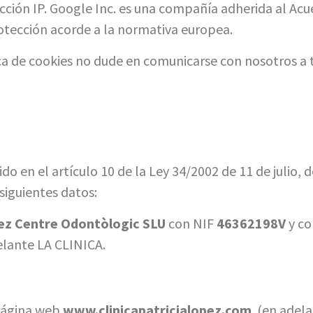
ección IP. Google Inc. es una compañía adherida al Ac
rotección acorde a la normativa europea.
ica de cookies no dude en comunicarse con nosotros a t
 en el artículo 10 de la Ley 34/2002 de 11 de julio, d
siguientes datos:
pez Centre Odontòlogic SLU
con NIF
46362198V
y co
elante LA CLINICA.
 página web
www.clinicapatricialopez.com
(en adelan